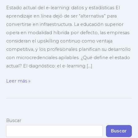
Estado actual del e-learning: datos y estadísticas El
aprendizaje en línea dejó de ser “alternativa” para
convertirse en infraestructura. La educación superior
opera en modalidad híbrida por defecto, las empresas
consideran el upskilling continuo como ventaja
competitiva, y los profesionales planifican su desarrollo
con microcredenciales apilables. ¿Qué define el estado
actual? El diagnóstico: el e-learning […]
El
Leer más »
futuro
del
aprendizaje
en
Buscar
línea:
tendencias
Buscar