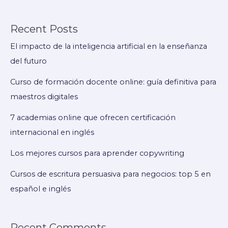
en
e-
Recent Posts
learning
y
El impacto de la inteligencia artificial en la enseñanza
microcursos
del futuro
Curso de formación docente online: guía definitiva para
maestros digitales
7 academias online que ofrecen certificación
internacional en inglés
Los mejores cursos para aprender copywriting
Cursos de escritura persuasiva para negocios: top 5 en
español e inglés
Recent Comments