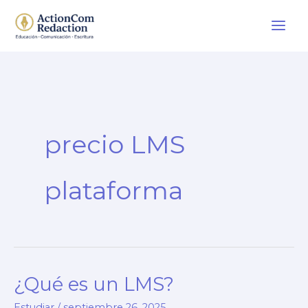
Ir
al
contenido
precio LMS
plataforma
¿Qué es un LMS?
Estudiar
/
septiembre 26, 2025