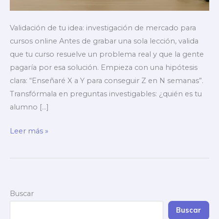
Validación de tu idea: investigación de mercado para
cursos online Antes de grabar una sola lección, valida
que tu curso resuelve un problema real y que la gente
pagaría por esa solución. Empieza con una hipótesis
clara: “Enseñaré X a Y para conseguir Z en N semanas”.
Transfórmala en preguntas investigables: ¿quién es tu
alumno […]
Cómo
Leer más »
diseñar
un
curso
online
Buscar
paso
a
Buscar