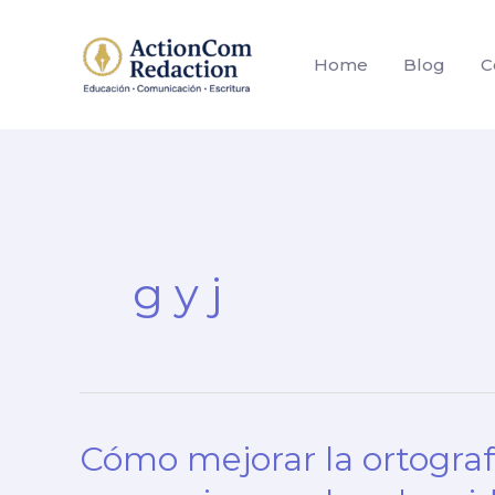
Ir
al
Home
Blog
C
contenido
g y j
Cómo mejorar la ortograf