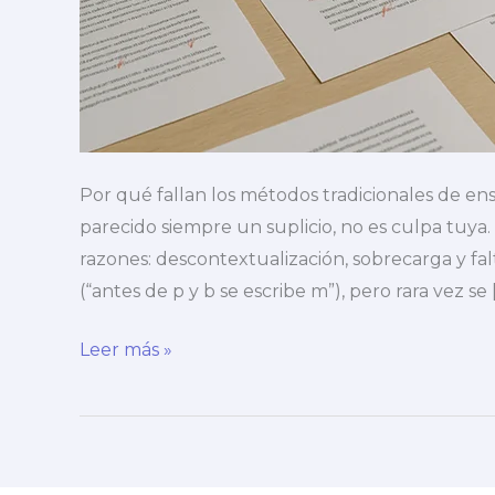
Por qué fallan los métodos tradicionales de ens
parecido siempre un suplicio, no es culpa tuya.
razones: descontextualización, sobrecarga y f
(“antes de p y b se escribe m”), pero rara vez se 
Cómo
Leer más »
mejorar
la
ortografía
y