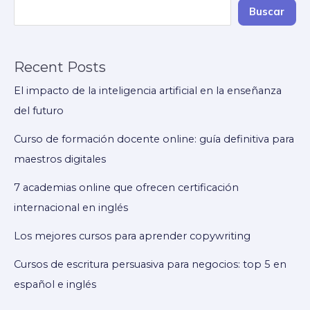
un
Buscar
curso
online
Recent Posts
antes
de
El impacto de la inteligencia artificial en la enseñanza
inscribirse
del futuro
Curso de formación docente online: guía definitiva para
maestros digitales
7 academias online que ofrecen certificación
internacional en inglés
Los mejores cursos para aprender copywriting
Cursos de escritura persuasiva para negocios: top 5 en
español e inglés