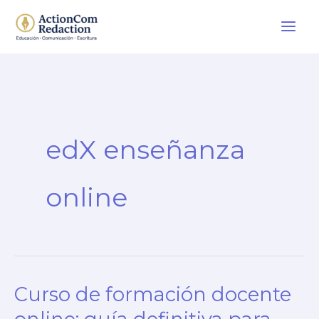
Ir
al
contenido
edX enseñanza
online
Curso de formación docente