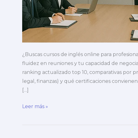
¿Buscas cursos de inglés online para profesio
fluidez en reuniones y tu capacidad de negociac
ranking actualizado top 10, comparativas por pre
legal, finanzas) y qué certificaciones conviene
[…]
Los
Leer más »
10
cursos
de