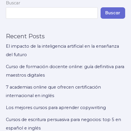
Buscar
IA
para
Buscar
mejorar
tus
Recent Posts
ensayos
académicos
El impacto de la inteligencia artificial en la enseñanza
del futuro
Curso de formación docente online: guía definitiva para
maestros digitales
7 academias online que ofrecen certificación
internacional en inglés
Los mejores cursos para aprender copywriting
Cursos de escritura persuasiva para negocios: top 5 en
español e inglés