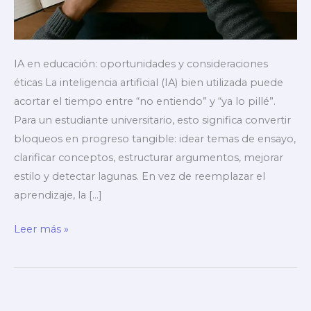
IA en educación: oportunidades y consideraciones
éticas La inteligencia artificial (IA) bien utilizada puede
acortar el tiempo entre “no entiendo” y “ya lo pillé”.
Para un estudiante universitario, esto significa convertir
bloqueos en progreso tangible: idear temas de ensayo,
clarificar conceptos, estructurar argumentos, mejorar
estilo y detectar lagunas. En vez de reemplazar el
aprendizaje, la […]
Cómo
Leer más »
usar
ChatGPT
y
otras