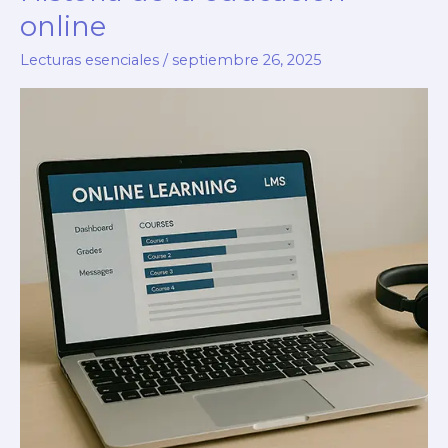
línea:
online
tendencias
Lecturas esenciales
/
septiembre 26, 2025
en
e-
learning
y
microcursos